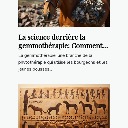
La science derrière la
gemmothérapie: Comment
cela fonctionne pour les
La gemmothérapie, une branche de la
chevaux et autres équidés
phytothérapie qui utilise les bourgeons et les
jeunes pousses...