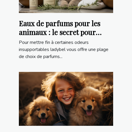
Eaux de parfums pour les
animaux : le secret pour
l’entretien corporel de votre
Pour mettre fin à certaines odeurs
animal de compagnie
insupportables ladybel vous offre une plage
de choix de parfums...