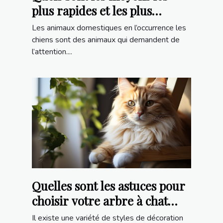
plus rapides et les plus
efficaces d’éduquer son chien
Les animaux domestiques en l’occurrence les
?
chiens sont des animaux qui demandent de
l’attention....
Quelles sont les astuces pour
choisir votre arbre à chat
scandinave ?
Il existe une variété de styles de décoration